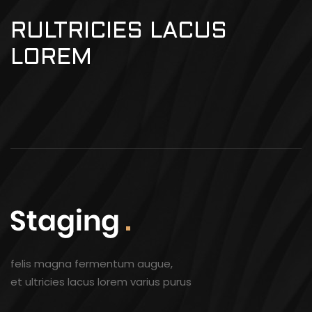
RULTRICIES LACUS
LOREM
felis magna fermentum augue,
et ultricies lacus lorem varius purus